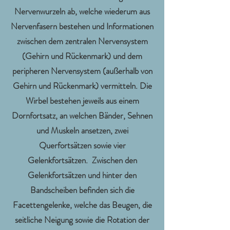
Nervenwurzeln ab, welche wiederum aus
Nervenfasern bestehen und Informationen
zwischen dem zentralen Nervensystem
(Gehirn und Rückenmark) und dem
peripheren Nervensystem (außerhalb von
Gehirn und Rückenmark) vermitteln. Die
Wirbel bestehen jeweils aus einem
Dornfortsatz, an welchen Bänder, Sehnen
und Muskeln ansetzen, zwei
Querfortsätzen sowie vier
Gelenkfortsätzen. Zwischen den
Gelenkfortsätzen und hinter den
Bandscheiben befinden sich die
Facettengelenke, welche das Beugen, die
seitliche Neigung sowie die Rotation der