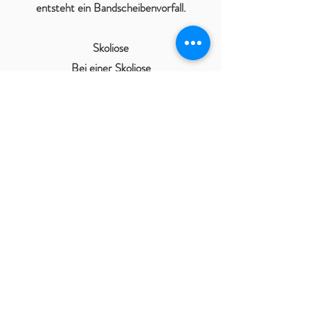
entsteht ein Bandscheibenvorfall.
Skoliose
Bei einer Skoliose
(Wirbelsäulenverkrümmung) spricht man
von einer chronischen seitlichen
Verkrümmung der Wirbelsäule. Außerdem
sind die Wirbelkörper verdreht oder gar
verformt. Die Skoliose kann dabei in der
Brustwirbelsäule, der Lendenwirbelsäule
sowie in deren Übergangsbereich
auftreten. Die Ursache der Skoliose ist
häufig unbekannt, die Ursache der
Schmerzen hingegen nicht. Häufig sind
auch hier muskulär-fasziale
Verspannungen auslösend. Werden diese