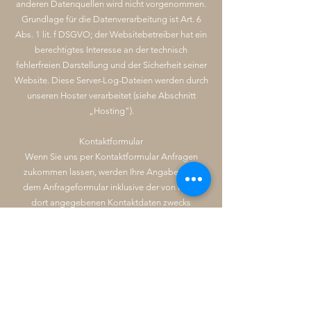
anderen Datenquellen wird nicht vorgenommen.
Grundlage für die Datenverarbeitung ist Art. 6
Abs. 1 lit. f DSGVO; der Websitebetreiber hat ein
berechtigtes Interesse an der technisch
fehlerfreien Darstellung und der Sicherheit seiner
Website. Diese Server-Log-Dateien werden durch
unseren Hoster verarbeitet (siehe Abschnitt
„Hosting").
Kontaktformular
Wenn Sie uns per Kontaktformular Anfragen
zukommen lassen, werden Ihre Angaben aus
dem Anfrageformular inklusive der von Ihnen
dort angegebenen Kontaktdaten zwecks
Bearbeitung der Anfrage und für den Fall von
Anschlussfragen bei uns gespeichert. Diese
Daten geben wir nicht ohne Ihre Einwilligung
weiter. Die Verarbeitung der in das
Kontaktformular eingegebenen Daten erfolgt
somit ausschließlich auf Grundlage Ihrer
Einwilligung (Art. 6 Abs. 1 lit. a DSGVO). Sie