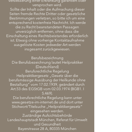
Verbesserung einer Erkrankung garantiert oder
versprochen wird.
Sollte der Inhalt oder die Aufmachung dieser
Seiten fremde Rechte Dritter oder gesetzliche
Bestimmungen verletzen, so bitte ich um eine
entsprechend kostenfreie Nachricht. Ich werde
die zu Recht beanstandeten Passagen
unverzüglich entfernen, ohne dass die
Einschaltung eines Rechtsbeistandes erforderlich
ist. Etwaig ohne vorherige Kontaktaufnahme
ausgelöste Kosten jedweder Art werden
insgesamt zurückgewiesen.
Berufsbezeichnung
Die Berufsbezeichnung lautet Heilpraktiker
(Deutschland)
Berufsrechtliche Regelung
Heilpraktikergesetz „Gesetz über die
berufsmässige Ausübung der Heilkunde ohne
Bestallung“ vom
17.02.1939
, geändert durch
Art.53 des EGStGB vom
02.03.1974
(BGB1. I
S.469).
Die berufsrechtliche Regelung kann unter
www.gesetze-im-internet.de und dort unter
Stichwort/Titelsuche „Heilpraktikergesetz“
eingesehen werden.
Zuständige Aufsichtsbehörde
Landeshauptstadt München, Referat für Umwelt
und Gesundheit
Bayerstrasse 28 A, 80335 München