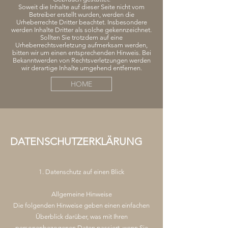
Soweit die Inhalte auf dieser Seite nicht vom
Betreiber erstellt wurden, werden die
Urheberrechte Dritter beachtet. Insbesondere
werden Inhalte Dritter als solche gekennzeichnet.
Sollten Sie trotzdem auf eine
Urheberrechtsverletzung aufmerksam werden,
bitten wir um einen entsprechenden Hinweis. Bei
Bekanntwerden von Rechtsverletzungen werden
wir derartige Inhalte umgehend entfernen.
HOME
DATENSCHUTZERKLÄRUNG
1. Datenschutz auf einen Blick
Allgemeine Hinweise
Die folgenden Hinweise geben einen einfachen
Überblick darüber, was mit Ihren
personenbezogenen Daten passiert, wenn Sie